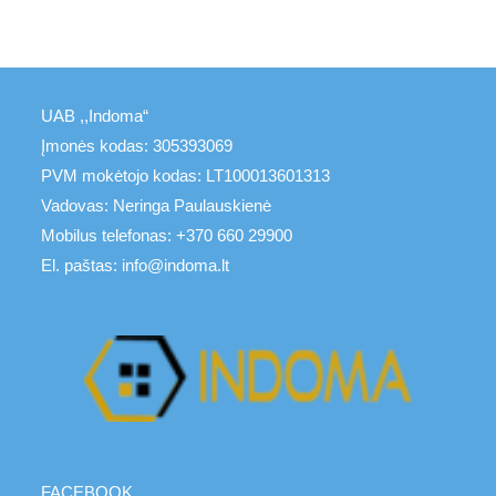
UAB ,,Indoma“
Įmonės kodas: 305393069
PVM mokėtojo kodas: LT100013601313
Vadovas: Neringa Paulauskienė
Mobilus telefonas: +370 660 29900
El. paštas: info@indoma.lt
FACEBOOK