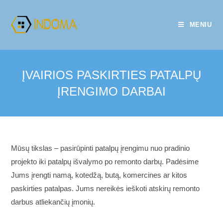
Skip
to
MENIU
content
ĮVAIRIOS PASKIRTIES PATALPŲ
ĮRENGIMO DARBAI
Mūsų tikslas – pasirūpinti patalpų įrengimu nuo pradinio
projekto iki patalpų išvalymo po remonto darbų. Padėsime
Jums įrengti namą, kotedžą, butą, komercines ar kitos
paskirties patalpas. Jums nereikės ieškoti atskirų remonto
darbus atliekančių įmonių.