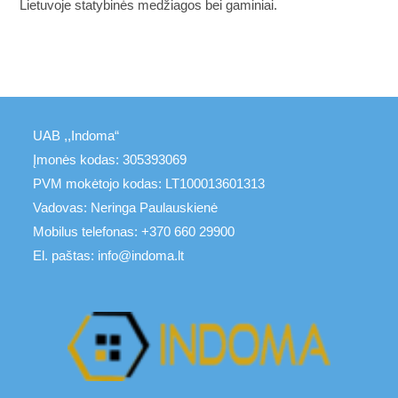
Lietuvoje statybinės medžiagos bei gaminiai.
UAB ,,Indoma“
Įmonės kodas: 305393069
PVM mokėtojo kodas: LT100013601313
Vadovas: Neringa Paulauskienė
Mobilus telefonas: +370 660 29900
El. paštas: info@indoma.lt