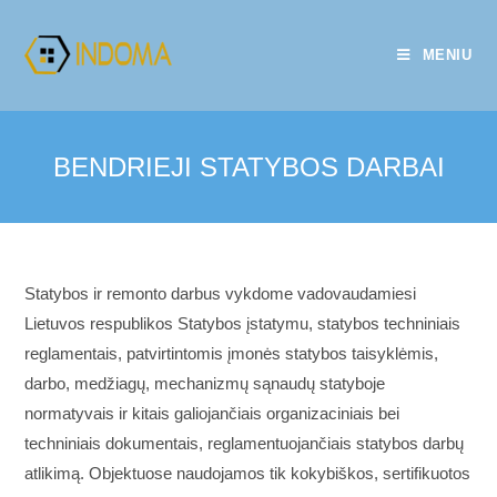
Skip
to
MENIU
content
BENDRIEJI STATYBOS DARBAI
Statybos ir remonto darbus vykdome vadovaudamiesi
Lietuvos respublikos Statybos įstatymu, statybos techniniais
reglamentais, patvirtintomis įmonės statybos taisyklėmis,
darbo, medžiagų, mechanizmų sąnaudų statyboje
normatyvais ir kitais galiojančiais organizaciniais bei
techniniais dokumentais, reglamentuojančiais statybos darbų
atlikimą. Objektuose naudojamos tik kokybiškos, sertifikuotos